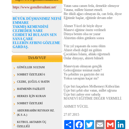
Vatan sana canım feda, demekle olmuyor
https://www.gonullersultani.net/
Vatana, millete hizmet etmeli.
Bir dikili ağacı olmayan da, can feda, diyor
Eğitimle başlar, eğitimle devam eder
BÜYÜK DÜŞMANIMIZ NEFSİ
EMMARE
Ahmet Yücel de böyle diyor
TAKMIŞ KEMENDİNİ
Manevi eğitime önem verilmeli
CEZBEDER NARE
Dünya benim olsa ne yazar
CEHDET Kİ BULASIN SEN
Ahiretim elden gittikten sonra
SANA ÇARE
ELLERİN AYBINI GÖZLEME
Yüz yıl yaşasam da sonu ölüm
GARDAŞ.
Ahiret ebedi değil mi gülüm
Çocuklara İslamı, ahlakı öğretmeli
TASAVVUF
Onlar dünyayı, ahireti bilmeli
Maneviyatı olmayan gençlik
GÖNÜLLER SULTANI
Geleceğimize teminat mıdır?
Ya şehidim ya gaziyim der mi
SOHBET ÖZETLERİ 6
Yoksa savaştan kaçar mı?
CEZBE, ŞUĞUL-U BATIN
Üçte biri kaçarken Melhemeyi Kübra'dan
HATMENİN FAZİLETİ
Üçte biri şehit olur vatan, millet uğruna
Üçte biri zafere erer sabırla
HERKES İÇİN KURAN
MANEVİ EĞİTİME DEĞER VERMELİ.
SOHBET ÖZETLERİ
AHMET YÜCEL
ABDURRAHİM REYHAN HZ.
27.07.2015
(K.S.A.)
KUTBUL AKTABIN ÜÇ
Paylaş
Facebook
Twitter
Email
Gmail
Li
ÖZELLİĞİ