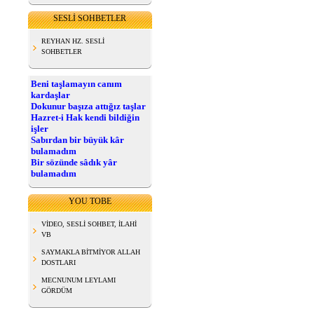
SESLİ SOHBETLER
REYHAN HZ. SESLİ
SOHBETLER
Beni taşlamayın canım
kardaşlar
Dokunur başıza attığız taşlar
Hazret-i Hak kendi bildiğin
işler
Sabırdan bir büyük kâr
bulamadım
Bir sözünde sâdık yâr
bulamadım
YOU TOBE
VİDEO, SESLİ SOHBET, İLAHİ
VB
SAYMAKLA BİTMİYOR ALLAH
DOSTLARI
MECNUNUM LEYLAMI
GÖRDÜM