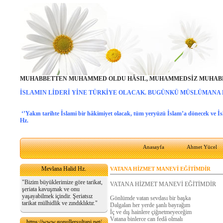
MUHABBETTEN MUHAMMED OLDU HÂSIL, MUHAMMEDSİZ MUHABB
İSLAMIN LİDERİ YİNE TÜRKİYE OLACAK. BUGÜNKÜ MÜSLÜMANA
‘’Yakın tarihte İslami bir hâkimiyet olacak, tüm yeryüzü İslam’a dönecek ve İ
Hz.
Anasayfa
Ahmet Yücel
Mevlana Halid Hz.
VATANA HİZMET MANEVİ EĞİTİMDİR
"Bizim büyüklerimize göre tarikat,
VATANA HİZMET MANEVİ EĞİTİMDİR
şeriata kavuşmak ve onu
yaşayabilmek içindir. Şeriatsız
Gönlümde vatan sevdası bir başka
tarikat mülhidlik ve zındıklıktır."
Dalgalan her yerde şanlı bayrağım
İç ve dış hainlere çiğnetmeyeceğim
Vatana binlerce can fedâ olmalı
https://www.gonullersultani.net/