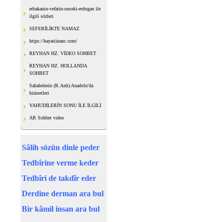
erbakanin-vefatin-onceki-erdogan ile
ilgili sözleri
SEFERİLİKTE NAMAZ
https://hayatiinanc.com/
REYHAN HZ. VİDEO SOHBET
REYHAN HZ. HOLLANDA
SOHBET
Sahabelerin (R.Anh) Anadolu'da
hizmetleri
YAHUDİLERİN SONU İLE İLGİLİ
AR Sohbet video
Sâlih sözün dinle peder
Tedbîrine verme keder
Tedbîri de takdîr eder
Derdine derman ara bul
Bir kâmil insan ara bul