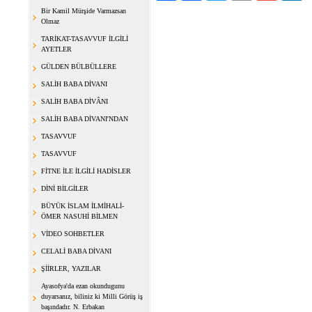
Bir Kamil Mürşide Varmazsan
Olmaz
TARİKAT-TASAVVUF İLGİLİ
AYETLER
GÜLDEN BÜLBÜLLERE
SALİH BABA DİVANI
SALİH BABA DİVÂNI
SALİH BABA DİVANI'NDAN
TASAVVUF
TASAVVUF
FİTNE İLE İLGİLİ HADİSLER
DİNİ BİLGİLER
BÜYÜK İSLAM İLMİHALİ-
ÖMER NASUHİ BİLMEN
VİDEO SOHBETLER
CELALİ BABA DİVANI
ŞİİRLER, YAZILAR
Ayasofya'da ezan okundugunu
duyarsanız, biliniz ki Milli Görüş iş
başındadır. N. Erbakan