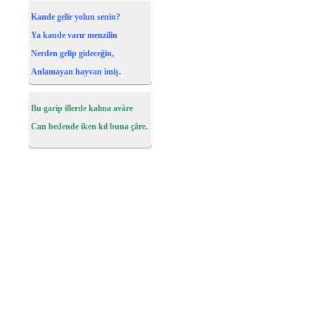
Kande gelir yolun senin?
Ya kande varır menzilin
Nerden gelip gideceğin,
Anlamayan hayvan imiş.
Bu garip illerde kalma avâre
Can bedende iken kıl buna çâre.