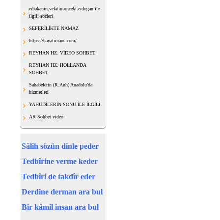
erbakanin-vefatin-onceki-erdogan ile
ilgili sözleri
SEFERİLİKTE NAMAZ
https://hayatiinanc.com/
REYHAN HZ. VİDEO SOHBET
REYHAN HZ. HOLLANDA
SOHBET
Sahabelerin (R.Anh) Anadolu'da
hizmetleri
YAHUDİLERİN SONU İLE İLGİLİ
AR Sohbet video
Sâlih sözün dinle peder
Tedbîrine verme keder
Tedbîri de takdîr eder
Derdine derman ara bul
Bir kâmil insan ara bul