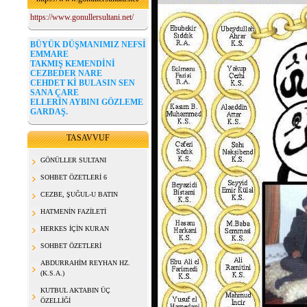
https://www.gonullersultani.net/
BÜYÜK DÜŞMANIMIZ NEFSİ
EMMARE
TAKMIŞ KEMENDİNİ
CEZBEDER NARE
CEHDET Kİ BULASIN SEN
SANA ÇARE
ELLERİN AYBINI GÖZLEME
GARDAŞ.
TASAVVUF
GÖNÜLLER SULTANI
SOHBET ÖZETLERİ 6
CEZBE, ŞUĞUL-U BATIN
HATMENİN FAZİLETİ
HERKES İÇİN KURAN
SOHBET ÖZETLERİ
ABDURRAHİM REYHAN HZ.
(K.S.A.)
KUTBUL AKTABIN ÜÇ
ÖZELLİĞİ