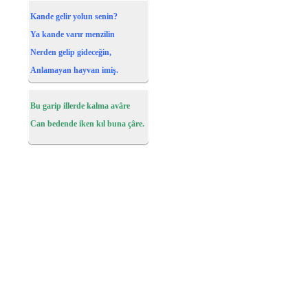
Kande gelir yolun senin?
Ya kande varır menzilin
Nerden gelip gideceğin,
Anlamayan hayvan imiş.
Bu garip illerde kalma avâre
Can bedende iken kıl buna çâre.