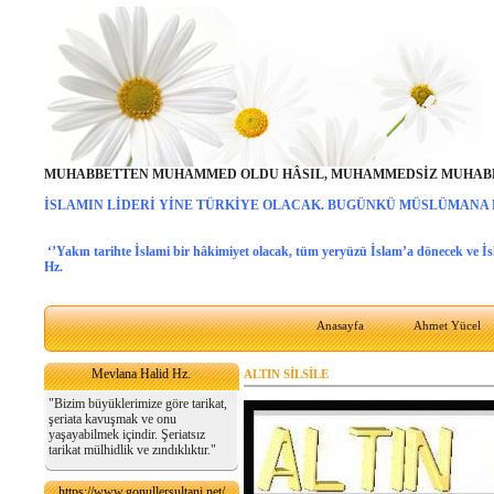
MUHABBETTEN MUHAMMED OLDU HÂSIL, MUHAMMEDSİZ MUHABB
İSLAMIN LİDERİ YİNE TÜRKİYE OLACAK. BUGÜNKÜ MÜSLÜMANA
‘’Yakın tarihte İslami bir hâkimiyet olacak, tüm yeryüzü İslam’a dönecek ve İ
Hz.
Anasayfa
Ahmet Yücel
Mevlana Halid Hz.
ALTIN SİLSİLE
"Bizim büyüklerimize göre tarikat,
şeriata kavuşmak ve onu
yaşayabilmek içindir. Şeriatsız
tarikat mülhidlik ve zındıklıktır."
https://www.gonullersultani.net/