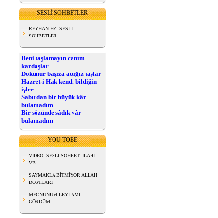
SESLİ SOHBETLER
REYHAN HZ. SESLİ
SOHBETLER
Beni taşlamayın canım
kardaşlar
Dokunur başıza attığız taşlar
Hazret-i Hak kendi bildiğin
işler
Sabırdan bir büyük kâr
bulamadım
Bir sözünde sâdık yâr
bulamadım
YOU TOBE
VİDEO, SESLİ SOHBET, İLAHİ
VB
SAYMAKLA BİTMİYOR ALLAH
DOSTLARI
MECNUNUM LEYLAMI
GÖRDÜM