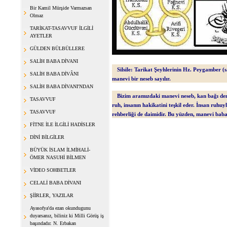
Bir Kamil Mürşide Varmazsan
Olmaz
TARİKAT-TASAVVUF İLGİLİ
AYETLER
GÜLDEN BÜLBÜLLERE
SALİH BABA DİVANI
Silsile: Tarikat Şeyhlerinin Hz. Peygamber (s.
SALİH BABA DİVÂNI
manevi bir neseb sayılır.
SALİH BABA DİVANI'NDAN
Bizim aramızdaki manevi neseb, kan bağı de
TASAVVUF
ruh, insanın hakikatini teşkil eder. İnsan ruhuy
TASAVVUF
rehberliği de daimidir. Bu yüzden, manevi babay
FİTNE İLE İLGİLİ HADİSLER
DİNİ BİLGİLER
BÜYÜK İSLAM İLMİHALİ-
ÖMER NASUHİ BİLMEN
VİDEO SOHBETLER
CELALİ BABA DİVANI
ŞİİRLER, YAZILAR
Ayasofya'da ezan okundugunu
duyarsanız, biliniz ki Milli Görüş iş
başındadır. N. Erbakan