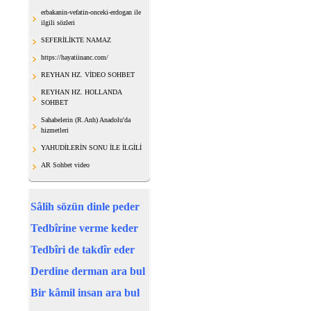
erbakanin-vefatin-onceki-erdogan ile
ilgili sözleri
SEFERİLİKTE NAMAZ
https://hayatiinanc.com/
REYHAN HZ. VİDEO SOHBET
REYHAN HZ. HOLLANDA
SOHBET
Sahabelerin (R.Anh) Anadolu'da
hizmetleri
YAHUDİLERİN SONU İLE İLGİLİ
AR Sohbet video
Sâlih sözün dinle peder
Tedbîrine verme keder
Tedbîri de takdîr eder
Derdine derman ara bul
Bir kâmil insan ara bul