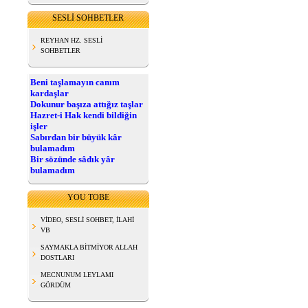
SESLİ SOHBETLER
REYHAN HZ. SESLİ
SOHBETLER
Beni taşlamayın canım
kardaşlar
Dokunur başıza attığız taşlar
Hazret-i Hak kendi bildiğin
işler
Sabırdan bir büyük kâr
bulamadım
Bir sözünde sâdık yâr
bulamadım
YOU TOBE
VİDEO, SESLİ SOHBET, İLAHİ
VB
SAYMAKLA BİTMİYOR ALLAH
DOSTLARI
MECNUNUM LEYLAMI
GÖRDÜM