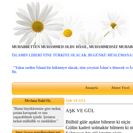
MUHABBETTEN MUHAMMED OLDU HÂSIL, MUHAMMEDSİZ MUHABB
İSLAMIN LİDERİ YİNE TÜRKİYE OLACAK. BUGÜNKÜ MÜSLÜMANA
‘’Yakın tarihte İslami bir hâkimiyet olacak, tüm yeryüzü İslam’a dönecek ve İ
Hz.
Anasayfa
Ahmet Yücel
Mevlana Halid Hz.
AŞK VE GÜL
"Bizim büyüklerimize göre tarikat,
AŞK VE GÜL
şeriata kavuşmak ve onu
yaşayabilmek içindir. Şeriatsız
tarikat mülhidlik ve zındıklıktır."
Bülbül
gül
e aşıktır bilmem ki niçin
Gülün kaderi solmaktır bilmem ki n
https://www.gonullersultani.net/