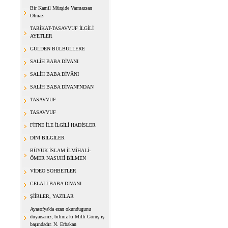
Bir Kamil Mürşide Varmazsan
Olmaz
TARİKAT-TASAVVUF İLGİLİ
AYETLER
GÜLDEN BÜLBÜLLERE
SALİH BABA DİVANI
SALİH BABA DİVÂNI
SALİH BABA DİVANI'NDAN
TASAVVUF
TASAVVUF
FİTNE İLE İLGİLİ HADİSLER
DİNİ BİLGİLER
BÜYÜK İSLAM İLMİHALİ-
ÖMER NASUHİ BİLMEN
VİDEO SOHBETLER
CELALİ BABA DİVANI
ŞİİRLER, YAZILAR
Ayasofya'da ezan okundugunu
duyarsanız, biliniz ki Milli Görüş iş
başındadır. N. Erbakan