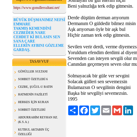
Solmayan bir
gül
isterim niçin
Beni yalnızlığa terk edip gitmesin.
https://www.gonullersultani.net/
Derde düştüm derman arıyorum
BÜYÜK DÜŞMANIMIZ NEFSİ
Dermanım O
gül
dedir bilmez misin
EMMARE
TAKMIŞ KEMENDİNİ
Aşk arıyorsan öyle bir
aşk
bul
CEZBEDER NARE
Hiçbir
zaman
terk edip gitmesin.
CEHDET Kİ BULASIN SEN
SANA ÇARE
ELLERİN AYBINI GÖZLEME
Sevilen verir derdi, verme diyemezs
GARDAŞ.
Yoruldum efendim derdimi al diyem
Sevenden can isteyen sevgili olur 
TASAVVUF
Canından geçemeyen seven olur m
GÖNÜLLER SULTANI
Solmayacak bir
gül
e ver
sevgi
ni
SOHBET ÖZETLERİ 6
Solacak
gül
leri sen sevemezsin
Bulamazsın O
sevgi
linin dengini
CEZBE, ŞUĞUL-U BATIN
B
aşk
a bir
sevgi
liyi sevemezsin.
HATMENİN FAZİLETİ
1995
HERKES İÇİN KURAN
Paylaş
Facebook
Twitter
Email
Gmail
Li
SOHBET ÖZETLERİ
ABDURRAHİM REYHAN HZ.
(K.S.A.)
KUTBUL AKTABIN ÜÇ
ÖZELLİĞİ