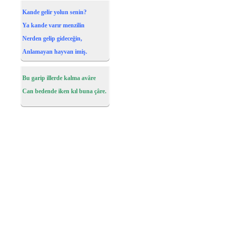
Kande gelir yolun senin?
Ya kande varır menzilin
Nerden gelip gideceğin,
Anlamayan hayvan imiş.
Bu garip illerde kalma avâre
Can bedende iken kıl buna çâre.